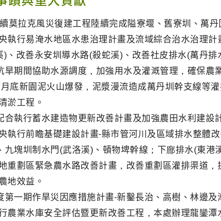
事蹟與重大貢獻
接續莫拉克風災復建工程陸續完成隘寮堰、舊寮圳、萬丹
央執行易淹水地區水患治理計畫及流域綜合治水治理計畫
洛溪)、改善永安圳導水路(殺蛇溪)、改善社皮排水(萬丹
年抗旱期間協助水源調度，加強用水及灌溉管理，確保農
年7月底新園泥火山爆發，泥漿漫流造成萬丹圳幹支線等
清淤工程。
年配合執行蓄水建造物更新改善計畫及加強農田水利建設
央執行前瞻基礎建設計畫-縣市管河川及區域排水整體改
)、九塊圳制水門(武洛溪)、頓物埤幹線；下廍排水(東
地重劃區緊急農水路改善計畫，改善重劃區灌排渠道，
農地效益。
年度第一期作旱災因應措施計畫-新鑿長治、高樹、林邊
行農業水庫安全評估暨更新改善工程，本處辦理龍鑾潭