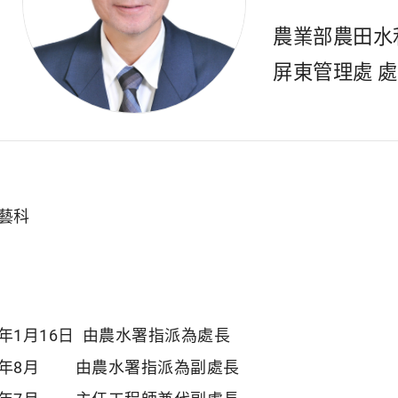
農業部農田水
屏東管理處 
藝科
5年1月16日 由農水署指派為處長
3年8月 由農水署指派為副處長