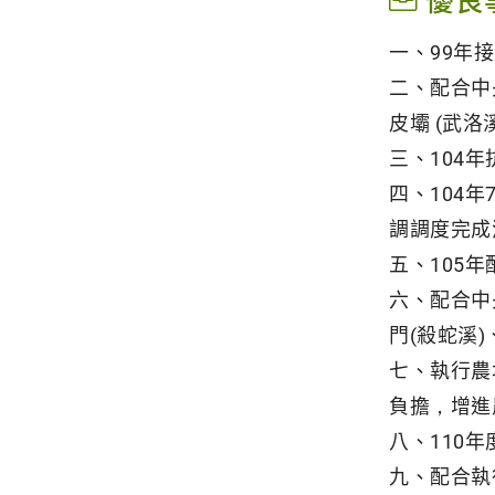
優良
一、99年
二、配合中
皮壩 (武
三、104
四、104
調調度完成
五、105
六、配合中
門(殺蛇溪
七、執行農
負擔，增進
八、110
九、配合執