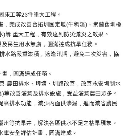
固床工等23件重大工程。
，完成改善台拓圳固定堰(牛稠溪)、崇蘭舊圳橡
排水)等 重大工程，有效達到防災減災之效果。
業及民生用水無虞，圓滿達成抗旱任務。
灌排水路嚴重淤積，適逢汛期，避免二次災害，協
計畫，圓滿達成任務。
善-農田排水、埤塘、圳路改善，改善永安圳制水
港溪)等改善灌溉及排水設施，受益灌溉農田眾多。
提高排水功能，減少內面供滲漏，進而減省農民
及潮州等抗旱井，解決各區供水不足之枯旱現象。
水庫安全評估計畫，圓滿達成。