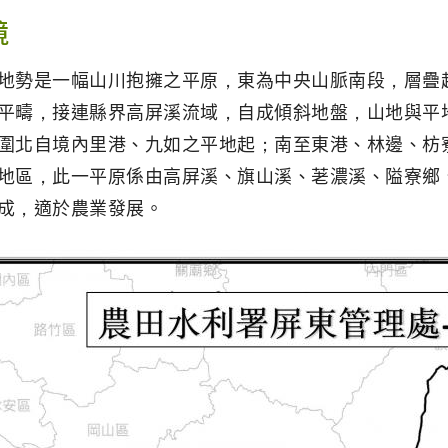
境
地勢是一幅山川抱擁之平原，東為中央山脈南段，層疊
平疇，接連縣界高屏溪流域，自成傾斜地盤，山地與平
圍北自境內里港、九如之平地起；南至東港、林邊、枋
地區，此一平原係由高屏溪、旗山溪、荖濃溪、隘寮鄉
成，適於農業發展。