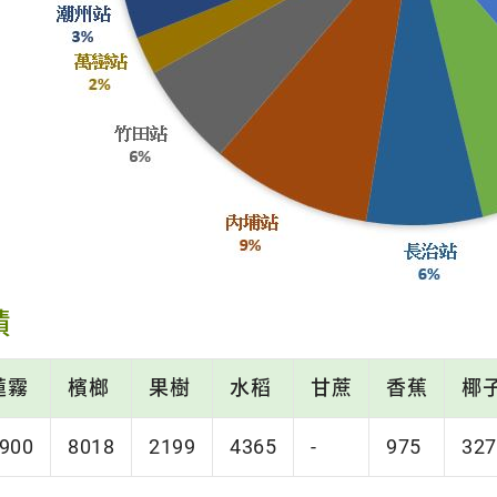
積
蓮霧
檳榔
果樹
水稻
甘蔗
香蕉
椰
900
8018
2199
4365
-
975
327