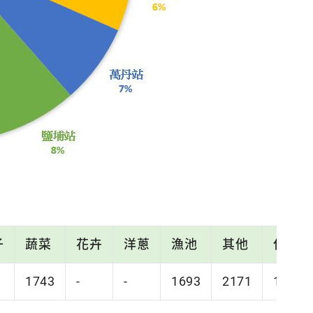
子
蔬菜
花卉
洋蔥
漁池
其他
休耕
1743
-
-
1693
2171
1036