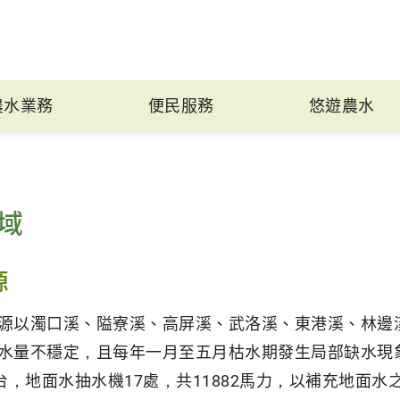
農水業務
便民服務
悠遊農水
域
源
源以濁口溪、隘寮溪、高屏溪、武洛溪、東港溪、林邊
水量不穩定，且每年一月至五月枯水期發生局部缺水現象
7台，地面水抽水機17處，共11882馬力，以補充地面水