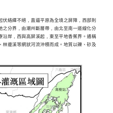
起伏絡繹不絕，直逼平原為全境之屏障，西部則
地之分界，由潮州斷層帶，由北至南一道線化分
寮沿岸，西與高屏溪起，東至平地香蕉界。通稱
、林邊溪等網狀河流沖積而成。地質以礫、砂及