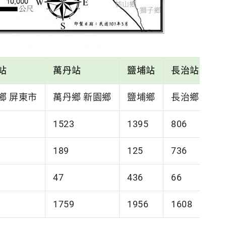
站
萬丹站
鹽埔站
長治站
鄉 屏東市
萬丹鄉 新園鄉
鹽埔鄉
長治鄉 麟洛
1523
1395
806
189
125
736
47
436
66
1759
1956
1608