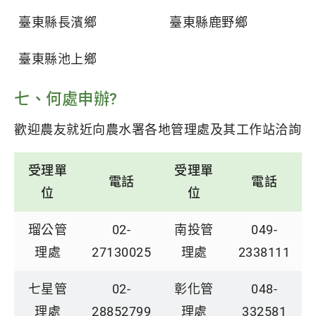
臺東縣長濱鄉
臺東縣鹿野鄉
臺東縣池上鄉
七、何處申辦?
歡迎農友就近向農水署各地管理處及其工作站洽詢
受理單
受理單
電話
電話
位
位
瑠公管
02-
南投管
049-
理處
27130025
理處
2338111
七星管
02-
彰化管
048-
理處
28852799
理處
332581